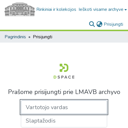
Rinkiniai ir kolekcijos
Ieškoti visame archyve
(c
Prisijungti
Pagrindinis
Prisijungti
Prašome prisijungti prie LMAVB archyvo