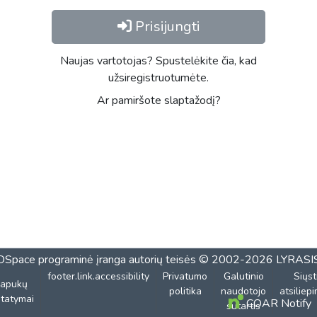
Prisijungti
Naujas vartotojas? Spustelėkite čia, kad
užsiregistruotumėte.
Ar pamiršote slaptažodį?
DSpace programinė įranga
autorių teisės © 2002-2026
LYRASI
footer.link.accessibility
Privatumo
Galutinio
Siųst
lapukų
politika
naudotojo
atsiliep
tatymai
COAR Notify
sutartis