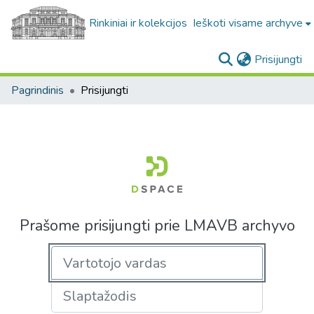
Rinkiniai ir kolekcijos
Ieškoti visame archyve
(c
Prisijungti
Pagrindinis
Prisijungti
Prašome prisijungti prie LMAVB archyvo