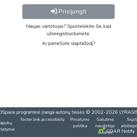
Prisijungti
Naujas vartotojas? Spustelėkite čia, kad
užsiregistruotumėte.
Ar pamiršote slaptažodį?
DSpace programinė įranga
autorių teisės © 2002-2026
LYRASI
footer.link.accessibility
Privatumo
Galutinio
Siųst
lapukų
politika
naudotojo
atsiliep
tatymai
COAR Notify
sutartis