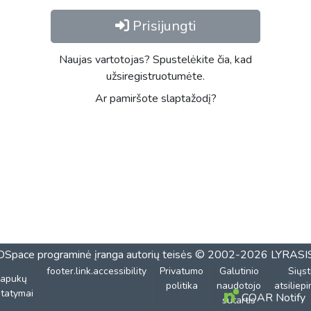
Prisijungti
Naujas vartotojas? Spustelėkite čia, kad
užsiregistruotumėte.
Ar pamiršote slaptažodį?
DSpace programinė įranga
autorių teisės © 2002-2026
LYRASI
footer.link.accessibility
Privatumo
Galutinio
Siųst
lapukų
politika
naudotojo
atsiliep
tatymai
COAR Notify
sutartis