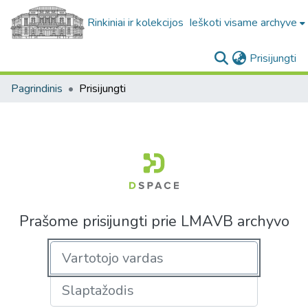
Rinkiniai ir kolekcijos
Ieškoti visame archyve
(c
Prisijungti
Pagrindinis
Prisijungti
Prašome prisijungti prie LMAVB archyvo