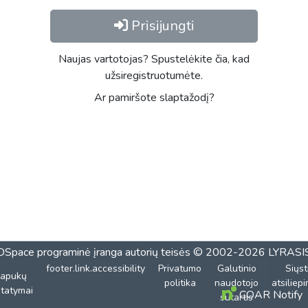
Prisijungti
Naujas vartotojas? Spustelėkite čia, kad
užsiregistruotumėte.
Ar pamiršote slaptažodį?
DSpace programinė įranga
autorių teisės © 2002-2026
LYRASI
footer.link.accessibility
Privatumo
Galutinio
Siųst
lapukų
politika
naudotojo
atsiliep
tatymai
COAR Notify
sutartis