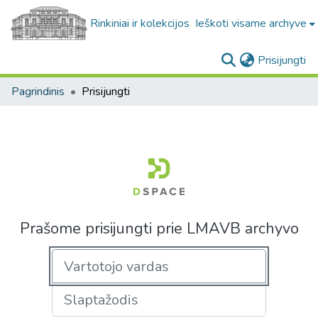
Rinkiniai ir kolekcijos
Ieškoti visame archyve
(c
Prisijungti
Pagrindinis
Prisijungti
Prašome prisijungti prie LMAVB archyvo