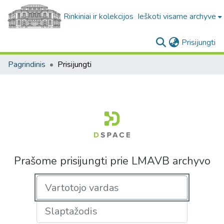
Rinkiniai ir kolekcijos
Ieškoti visame archyve
(c
Prisijungti
Pagrindinis
Prisijungti
Prašome prisijungti prie LMAVB archyvo