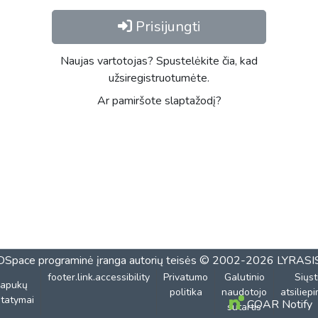
Prisijungti
Naujas vartotojas? Spustelėkite čia, kad
užsiregistruotumėte.
Ar pamiršote slaptažodį?
DSpace programinė įranga
autorių teisės © 2002-2026
LYRASI
footer.link.accessibility
Privatumo
Galutinio
Siųst
lapukų
politika
naudotojo
atsiliep
tatymai
COAR Notify
sutartis