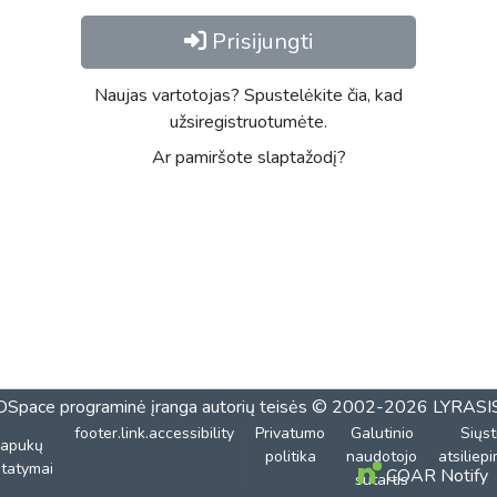
Prisijungti
Naujas vartotojas? Spustelėkite čia, kad
užsiregistruotumėte.
Ar pamiršote slaptažodį?
DSpace programinė įranga
autorių teisės © 2002-2026
LYRASI
footer.link.accessibility
Privatumo
Galutinio
Siųst
lapukų
politika
naudotojo
atsiliep
tatymai
COAR Notify
sutartis