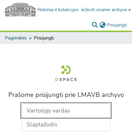
Rinkiniai ir kolekcijos
Ieškoti visame archyve
(c
Prisijungti
Pagrindinis
Prisijungti
Prašome prisijungti prie LMAVB archyvo