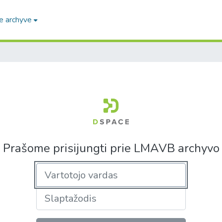
e archyve
Prašome prisijungti prie LMAVB archyvo