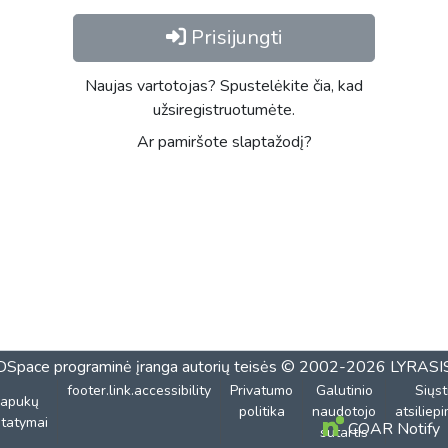
Prisijungti
Naujas vartotojas? Spustelėkite čia, kad
užsiregistruotumėte.
Ar pamiršote slaptažodį?
DSpace programinė įranga
autorių teisės © 2002-2026
LYRASI
footer.link.accessibility
Privatumo
Galutinio
Siųst
lapukų
politika
naudotojo
atsiliep
tatymai
COAR Notify
sutartis