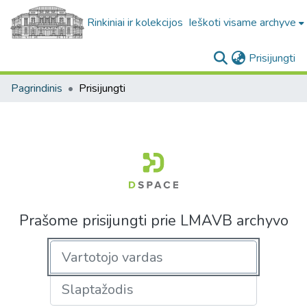
Rinkiniai ir kolekcijos
Ieškoti visame archyve
(c
Prisijungti
Pagrindinis
Prisijungti
Prašome prisijungti prie LMAVB archyvo