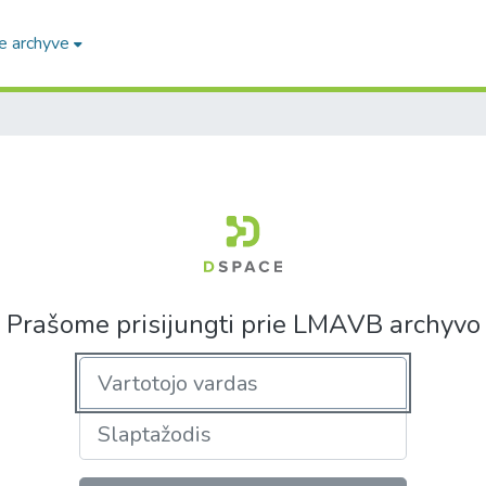
e archyve
Prašome prisijungti prie LMAVB archyvo