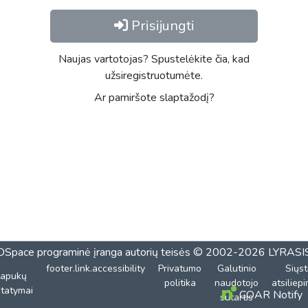
Prisijungti
Naujas vartotojas? Spustelėkite čia, kad
užsiregistruotumėte.
Ar pamiršote slaptažodį?
DSpace programinė įranga
autorių teisės © 2002-2026
LYRASI
footer.link.accessibility
Privatumo
Galutinio
Siųst
lapukų
politika
naudotojo
atsiliep
tatymai
COAR Notify
sutartis