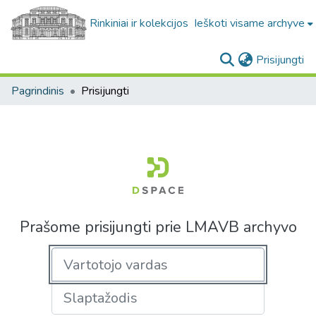
Rinkiniai ir kolekcijos
Ieškoti visame archyve
(c
Prisijungti
Pagrindinis
Prisijungti
Prašome prisijungti prie LMAVB archyvo