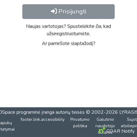
Prisijungti
Naujas vartotojas? Spustelėkite čia, kad
užsiregistruotumėte.
Ar pamiršote slaptažodį?
DSpace programinė įranga
autorių teisės © 2002-2026
LYRASI
footer.link.accessibility
Privatumo
Galutinio
Siųst
lapukų
politika
naudotojo
atsiliep
tatymai
COAR Notify
sutartis