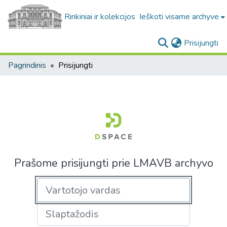
Rinkiniai ir kolekcijos
Ieškoti visame archyve
(c
Prisijungti
Pagrindinis
Prisijungti
Prašome prisijungti prie LMAVB archyvo