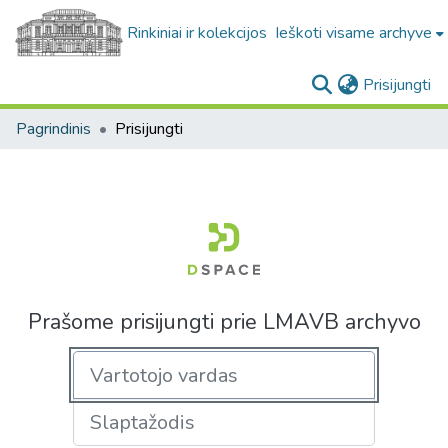
Rinkiniai ir kolekcijos
Ieškoti visame archyve
(c
Prisijungti
Pagrindinis
Prisijungti
Prašome prisijungti prie LMAVB archyvo