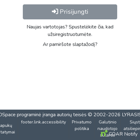
Prisijungti
Naujas vartotojas? Spustelėkite čia, kad
užsiregistruotumėte.
Ar pamiršote slaptažodį?
DSpace programinė įranga
autorių teisės © 2002-2026
LYRASI
footer.link.accessibility
Privatumo
Galutinio
Siųst
lapukų
politika
naudotojo
atsiliep
tatymai
COAR Notify
sutartis