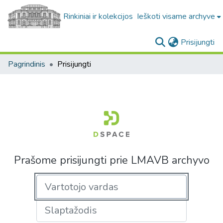
Rinkiniai ir kolekcijos
Ieškoti visame archyve
(c
Prisijungti
Pagrindinis
Prisijungti
Prašome prisijungti prie LMAVB archyvo