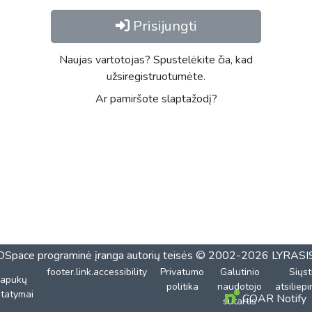
Prisijungti
Naujas vartotojas? Spustelėkite čia, kad
užsiregistruotumėte.
Ar pamiršote slaptažodį?
DSpace programinė įranga
autorių teisės © 2002-2026
LYRASI
footer.link.accessibility
Privatumo
Galutinio
Siųst
lapukų
politika
naudotojo
atsiliep
tatymai
COAR Notify
sutartis