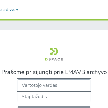
e archyve
Prašome prisijungti prie LMAVB archyvo