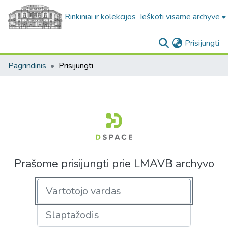
Rinkiniai ir kolekcijos
Ieškoti visame archyve
(c
Prisijungti
Pagrindinis
Prisijungti
Prašome prisijungti prie LMAVB archyvo