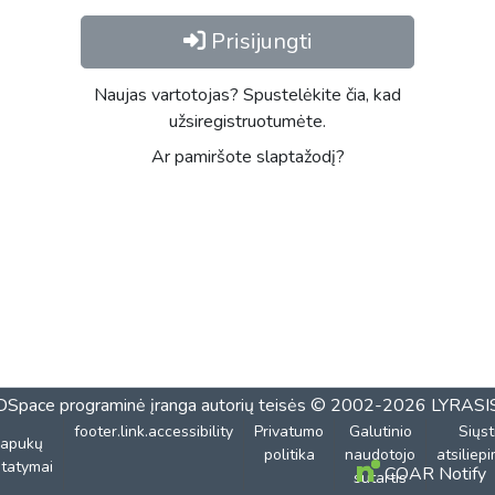
Prisijungti
Naujas vartotojas? Spustelėkite čia, kad
užsiregistruotumėte.
Ar pamiršote slaptažodį?
DSpace programinė įranga
autorių teisės © 2002-2026
LYRASI
footer.link.accessibility
Privatumo
Galutinio
Siųst
lapukų
politika
naudotojo
atsiliep
tatymai
COAR Notify
sutartis