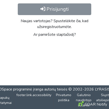
Prisijungti
Naujas vartotojas? Spustelėkite čia, kad
užsiregistruotumėte.
Ar pamiršote slaptažodį?
DSpace programinė įranga
autorių teisės © 2002-2026
LYRASI
footer.link.accessibility
Privatumo
Galutinio
Siųst
lapukų
politika
naudotojo
atsiliep
tatymai
COAR Notify
sutartis