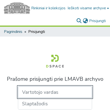
Rinkiniai ir kolekcijos
Ieškoti visame archyve
(c
Prisijungti
Pagrindinis
Prisijungti
Prašome prisijungti prie LMAVB archyvo