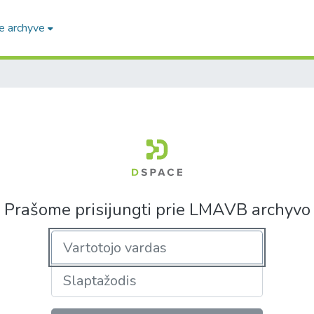
e archyve
Prašome prisijungti prie LMAVB archyvo