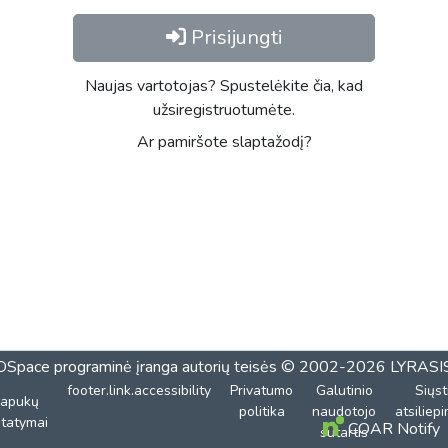
Prisijungti
Naujas vartotojas? Spustelėkite čia, kad
užsiregistruotumėte.
Ar pamiršote slaptažodį?
DSpace programinė įranga
autorių teisės © 2002-2026
LYRASI
footer.link.accessibility
Privatumo
Galutinio
Siųst
lapukų
politika
naudotojo
atsiliep
tatymai
COAR Notify
sutartis