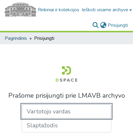
Rinkiniai ir kolekcijos
Ieškoti visame archyve
(c
Prisijungti
Pagrindinis
Prisijungti
Prašome prisijungti prie LMAVB archyvo