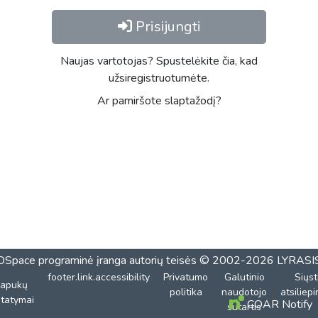
Prisijungti
Naujas vartotojas? Spustelėkite čia, kad
užsiregistruotumėte.
Ar pamiršote slaptažodį?
DSpace programinė įranga
autorių teisės © 2002-2026
LYRASI
footer.link.accessibility
Privatumo
Galutinio
Siųst
lapukų
politika
naudotojo
atsiliep
tatymai
COAR Notify
sutartis