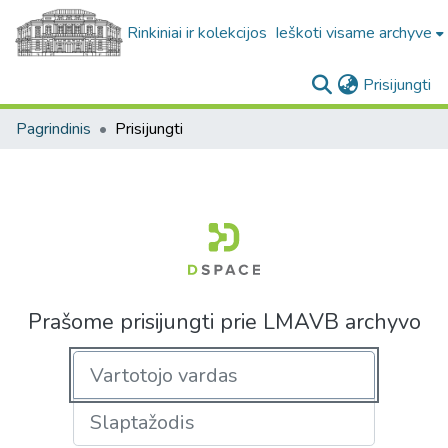
Rinkiniai ir kolekcijos
Ieškoti visame archyve
(c
Prisijungti
Pagrindinis
Prisijungti
Prašome prisijungti prie LMAVB archyvo