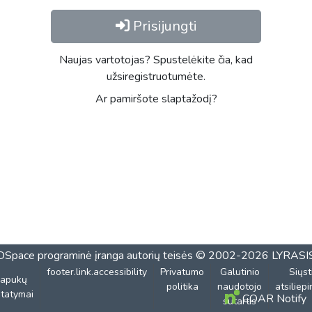
Prisijungti
Naujas vartotojas? Spustelėkite čia, kad
užsiregistruotumėte.
Ar pamiršote slaptažodį?
DSpace programinė įranga
autorių teisės © 2002-2026
LYRASI
footer.link.accessibility
Privatumo
Galutinio
Siųst
lapukų
politika
naudotojo
atsiliep
tatymai
COAR Notify
sutartis