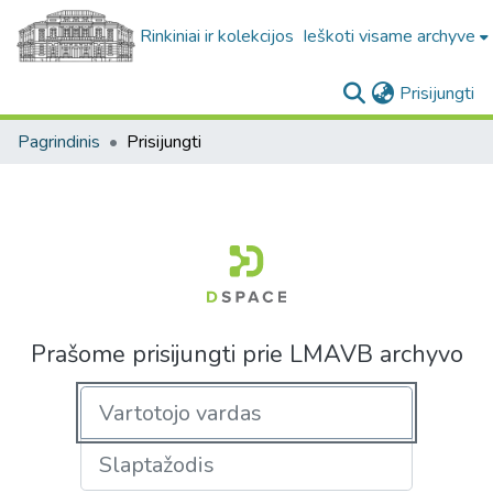
Rinkiniai ir kolekcijos
Ieškoti visame archyve
(c
Prisijungti
Pagrindinis
Prisijungti
Prašome prisijungti prie LMAVB archyvo