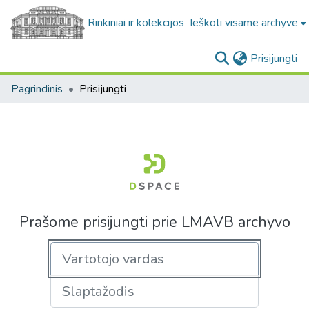
Rinkiniai ir kolekcijos
Ieškoti visame archyve
(c
Prisijungti
Pagrindinis
Prisijungti
Prašome prisijungti prie LMAVB archyvo