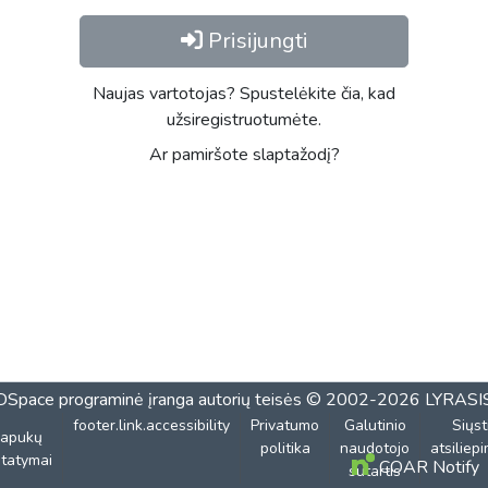
Prisijungti
Naujas vartotojas? Spustelėkite čia, kad
užsiregistruotumėte.
Ar pamiršote slaptažodį?
DSpace programinė įranga
autorių teisės © 2002-2026
LYRASI
footer.link.accessibility
Privatumo
Galutinio
Siųst
lapukų
politika
naudotojo
atsiliep
tatymai
COAR Notify
sutartis