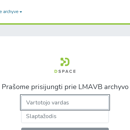
e archyve
Prašome prisijungti prie LMAVB archyvo