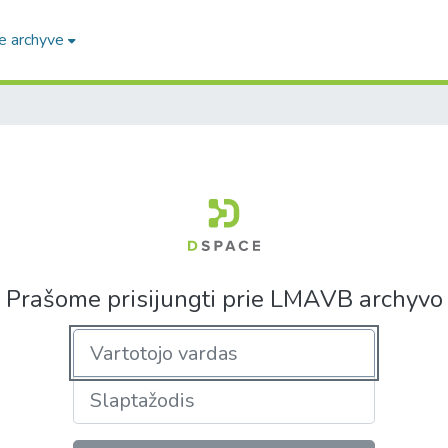
e archyve
Prašome prisijungti prie LMAVB archyvo