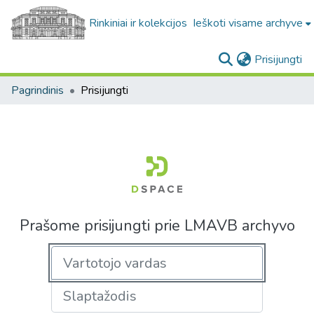
Rinkiniai ir kolekcijos
Ieškoti visame archyve
(c
Prisijungti
Pagrindinis
Prisijungti
Prašome prisijungti prie LMAVB archyvo