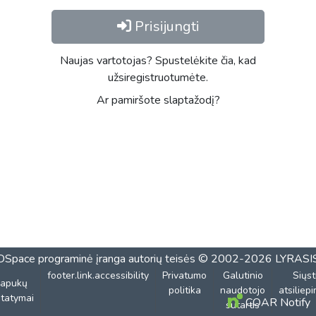
Prisijungti
Naujas vartotojas? Spustelėkite čia, kad
užsiregistruotumėte.
Ar pamiršote slaptažodį?
DSpace programinė įranga
autorių teisės © 2002-2026
LYRASI
footer.link.accessibility
Privatumo
Galutinio
Siųst
lapukų
politika
naudotojo
atsiliep
tatymai
COAR Notify
sutartis