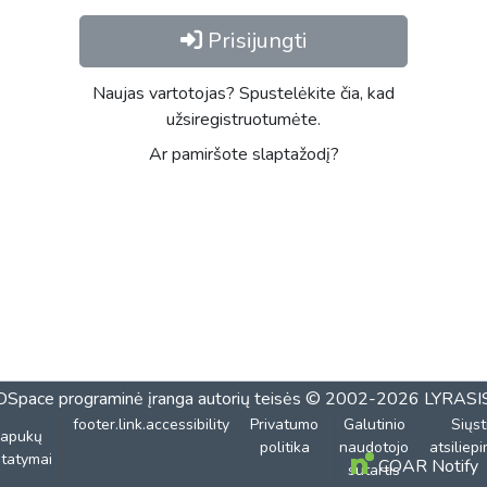
Prisijungti
Naujas vartotojas? Spustelėkite čia, kad
užsiregistruotumėte.
Ar pamiršote slaptažodį?
DSpace programinė įranga
autorių teisės © 2002-2026
LYRASI
footer.link.accessibility
Privatumo
Galutinio
Siųst
lapukų
politika
naudotojo
atsiliep
tatymai
COAR Notify
sutartis