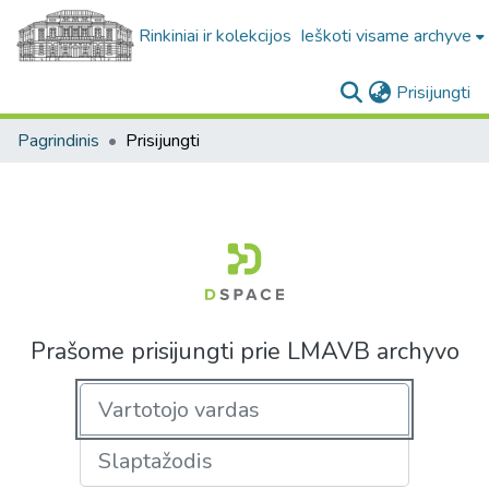
Rinkiniai ir kolekcijos
Ieškoti visame archyve
(c
Prisijungti
Pagrindinis
Prisijungti
Prašome prisijungti prie LMAVB archyvo