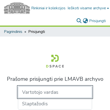
Rinkiniai ir kolekcijos
Ieškoti visame archyve
(c
Prisijungti
Pagrindinis
Prisijungti
Prašome prisijungti prie LMAVB archyvo