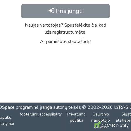
Prisijungti
Naujas vartotojas? Spustelėkite čia, kad
užsiregistruotumėte.
Ar pamiršote slaptažodį?
DSpace programinė įranga
autorių teisės © 2002-2026
LYRASI
footer.link.accessibility
Privatumo
Galutinio
Siųst
lapukų
politika
naudotojo
atsiliep
tatymai
COAR Notify
sutartis