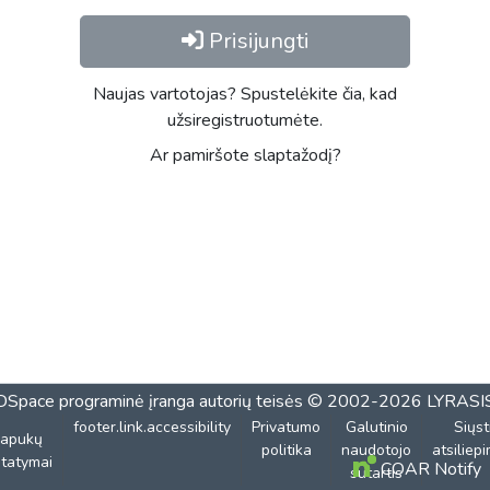
Prisijungti
Naujas vartotojas? Spustelėkite čia, kad
užsiregistruotumėte.
Ar pamiršote slaptažodį?
DSpace programinė įranga
autorių teisės © 2002-2026
LYRASI
footer.link.accessibility
Privatumo
Galutinio
Siųst
lapukų
politika
naudotojo
atsiliep
tatymai
COAR Notify
sutartis