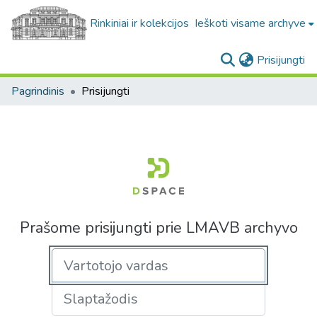
Rinkiniai ir kolekcijos
Ieškoti visame archyve
(c
Prisijungti
Pagrindinis
Prisijungti
Prašome prisijungti prie LMAVB archyvo