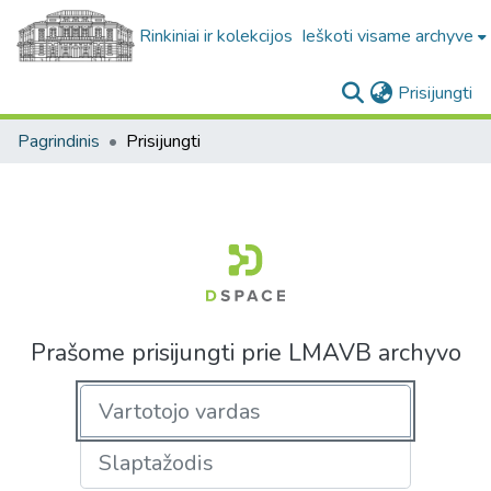
Rinkiniai ir kolekcijos
Ieškoti visame archyve
(c
Prisijungti
Pagrindinis
Prisijungti
Prašome prisijungti prie LMAVB archyvo