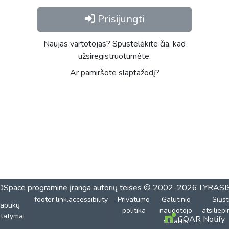
Prisijungti
Naujas vartotojas? Spustelėkite čia, kad
užsiregistruotumėte.
Ar pamiršote slaptažodį?
DSpace programinė įranga
autorių teisės © 2002-2026
LYRASI
footer.link.accessibility
Privatumo
Galutinio
Siųst
lapukų
politika
naudotojo
atsiliep
tatymai
COAR Notify
sutartis