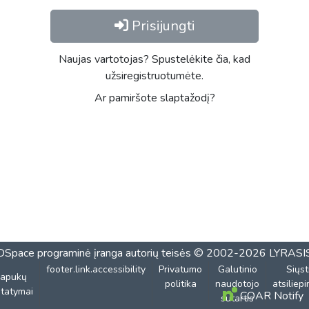
Prisijungti
Naujas vartotojas? Spustelėkite čia, kad
užsiregistruotumėte.
Ar pamiršote slaptažodį?
DSpace programinė įranga
autorių teisės © 2002-2026
LYRASI
footer.link.accessibility
Privatumo
Galutinio
Siųst
lapukų
politika
naudotojo
atsiliep
tatymai
COAR Notify
sutartis