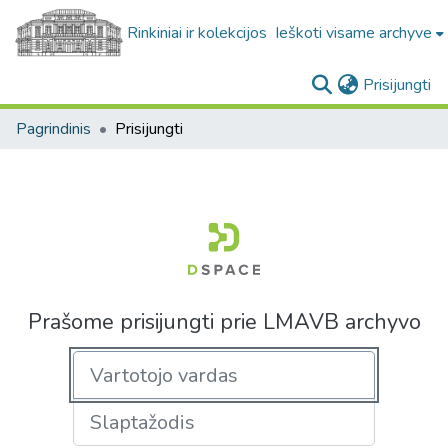
Rinkiniai ir kolekcijos
Ieškoti visame archyve
(c
Prisijungti
Pagrindinis
Prisijungti
Prašome prisijungti prie LMAVB archyvo