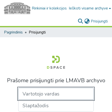
Rinkiniai ir kolekcijos
Ieškoti visame archyve
(c
Prisijungti
Pagrindinis
Prisijungti
Prašome prisijungti prie LMAVB archyvo