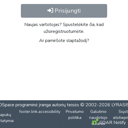
Prisijungti
Naujas vartotojas? Spustelėkite čia, kad
užsiregistruotumėte.
Ar pamiršote slaptažodį?
DSpace programinė įranga
autorių teisės © 2002-2026
LYRASI
footer.link.accessibility
Privatumo
Galutinio
Siųst
lapukų
politika
naudotojo
atsiliep
tatymai
COAR Notify
sutartis