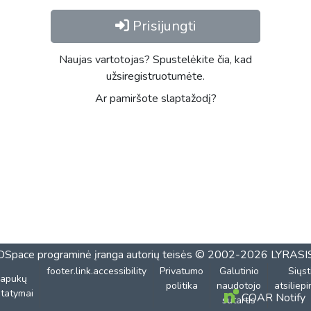
Prisijungti
Naujas vartotojas? Spustelėkite čia, kad
užsiregistruotumėte.
Ar pamiršote slaptažodį?
DSpace programinė įranga
autorių teisės © 2002-2026
LYRASI
footer.link.accessibility
Privatumo
Galutinio
Siųst
lapukų
politika
naudotojo
atsiliep
tatymai
COAR Notify
sutartis