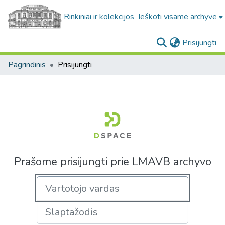
Rinkiniai ir kolekcijos
Ieškoti visame archyve
(c
Prisijungti
Pagrindinis
Prisijungti
Prašome prisijungti prie LMAVB archyvo