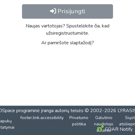
Prisijungti
Naujas vartotojas? Spustelėkite čia, kad
užsiregistruotumėte.
Ar pamiršote slaptažodį?
DSpace programinė įranga
autorių teisės © 2002-2026
LYRASI
footer.link.accessibility
Privatumo
Galutinio
Siųst
lapukų
politika
naudotojo
atsiliep
tatymai
COAR Notify
sutartis