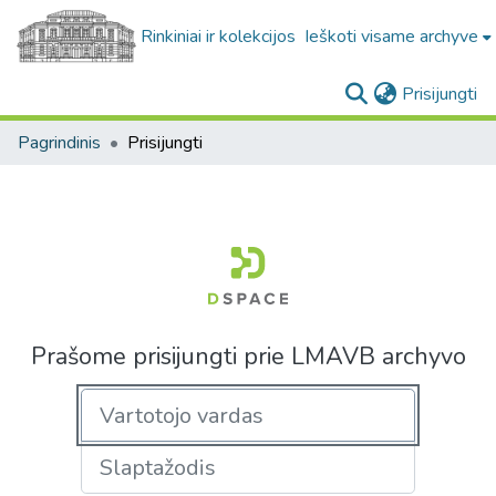
Rinkiniai ir kolekcijos
Ieškoti visame archyve
(c
Prisijungti
Pagrindinis
Prisijungti
Prašome prisijungti prie LMAVB archyvo