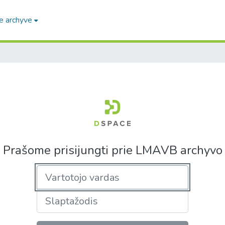
e archyve
Prašome prisijungti prie LMAVB archyvo