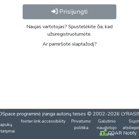
Prisijungti
Naujas vartotojas? Spustelėkite čia, kad
užsiregistruotumėte.
Ar pamiršote slaptažodį?
DSpace programinė įranga
autorių teisės © 2002-2026
LYRASI
footer.link.accessibility
Privatumo
Galutinio
Siųst
lapukų
politika
naudotojo
atsiliep
tatymai
COAR Notify
sutartis