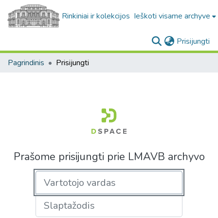
Rinkiniai ir kolekcijos
Ieškoti visame archyve
(c
Prisijungti
Pagrindinis
Prisijungti
Prašome prisijungti prie LMAVB archyvo