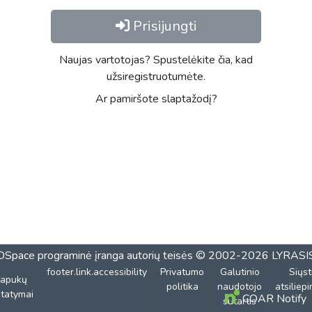
Prisijungti
Naujas vartotojas? Spustelėkite čia, kad
užsiregistruotumėte.
Ar pamiršote slaptažodį?
DSpace programinė įranga
autorių teisės © 2002-2026
LYRASI
footer.link.accessibility
Privatumo
Galutinio
Siųst
lapukų
politika
naudotojo
atsiliep
tatymai
COAR Notify
sutartis