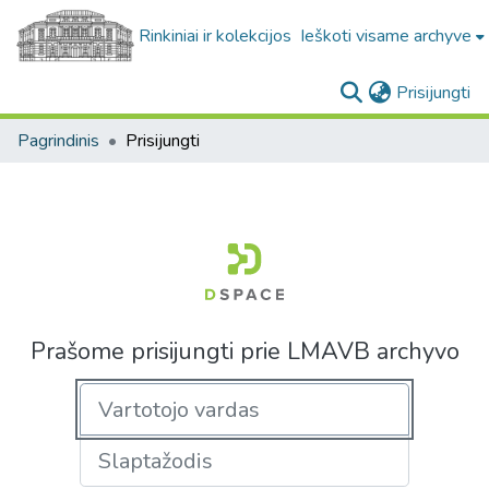
Rinkiniai ir kolekcijos
Ieškoti visame archyve
(c
Prisijungti
Pagrindinis
Prisijungti
Prašome prisijungti prie LMAVB archyvo