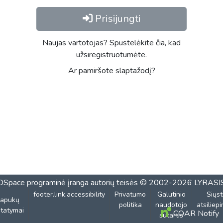
Prisijungti
Naujas vartotojas? Spustelėkite čia, kad
užsiregistruotumėte.
Ar pamiršote slaptažodį?
DSpace programinė įranga
autorių teisės © 2002-2026
LYRASI
footer.link.accessibility
Privatumo
Galutinio
Siųst
lapukų
politika
naudotojo
atsiliep
tatymai
COAR Notify
sutartis