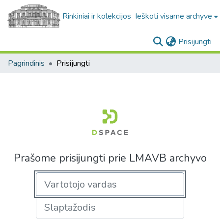
Rinkiniai ir kolekcijos
Ieškoti visame archyve
(c
Prisijungti
Pagrindinis
Prisijungti
Prašome prisijungti prie LMAVB archyvo