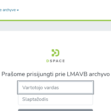
e archyve
Prašome prisijungti prie LMAVB archyvo