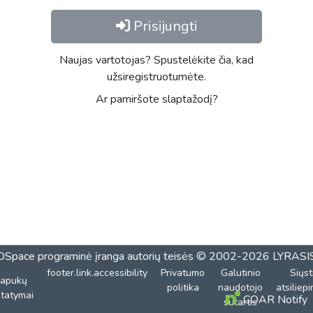
Prisijungti
Naujas vartotojas? Spustelėkite čia, kad
užsiregistruotumėte.
Ar pamiršote slaptažodį?
DSpace programinė įranga
autorių teisės © 2002-2026
LYRASI
footer.link.accessibility
Privatumo
Galutinio
Siųst
lapukų
politika
naudotojo
atsiliep
tatymai
COAR Notify
sutartis