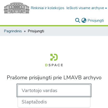
Rinkiniai ir kolekcijos
Ieškoti visame archyve
(c
Prisijungti
Pagrindinis
Prisijungti
Prašome prisijungti prie LMAVB archyvo