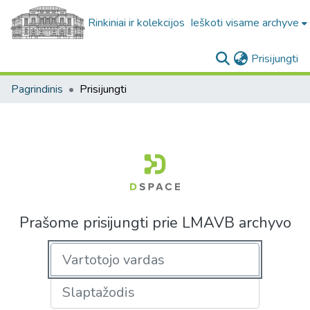
Rinkiniai ir kolekcijos
Ieškoti visame archyve
(c
Prisijungti
Pagrindinis
Prisijungti
Prašome prisijungti prie LMAVB archyvo