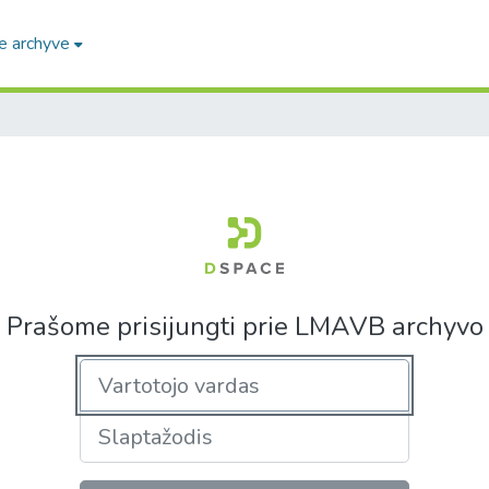
e archyve
Prašome prisijungti prie LMAVB archyvo