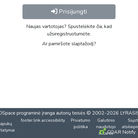
Prisijungti
Naujas vartotojas? Spustelėkite čia, kad
užsiregistruotumėte.
Ar pamiršote slaptažodį?
DSpace programinė įranga
autorių teisės © 2002-2026
LYRASI
footer.link.accessibility
Privatumo
Galutinio
Siųst
lapukų
politika
naudotojo
atsiliep
tatymai
COAR Notify
sutartis