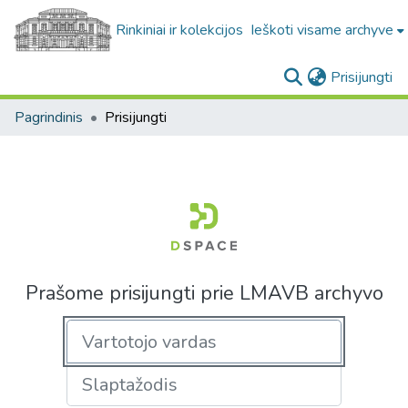
Rinkiniai ir kolekcijos
Ieškoti visame archyve
(c
Prisijungti
Pagrindinis
Prisijungti
Prašome prisijungti prie LMAVB archyvo