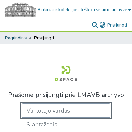
Rinkiniai ir kolekcijos
Ieškoti visame archyve
(c
Prisijungti
Pagrindinis
Prisijungti
Prašome prisijungti prie LMAVB archyvo