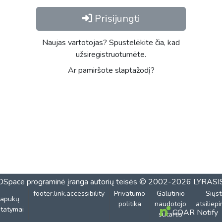
Prisijungti
Naujas vartotojas? Spustelėkite čia, kad
užsiregistruotumėte.
Ar pamiršote slaptažodį?
DSpace programinė įranga
autorių teisės © 2002-2026
LYRASI
footer.link.accessibility
Privatumo
Galutinio
Siųst
lapukų
politika
naudotojo
atsiliep
tatymai
COAR Notify
sutartis