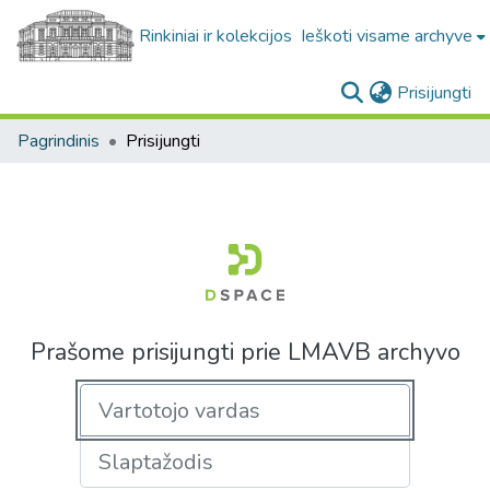
Rinkiniai ir kolekcijos
Ieškoti visame archyve
(c
Prisijungti
Pagrindinis
Prisijungti
Prašome prisijungti prie LMAVB archyvo