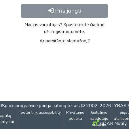
Prisijungti
Naujas vartotojas? Spustelėkite čia, kad
užsiregistruotumėte.
Ar pamiršote slaptažodį?
DSpace programinė įranga
autorių teisės © 2002-2026
LYRASI
footer.link.accessibility
Privatumo
Galutinio
Siųst
lapukų
politika
naudotojo
atsiliep
tatymai
COAR Notify
sutartis