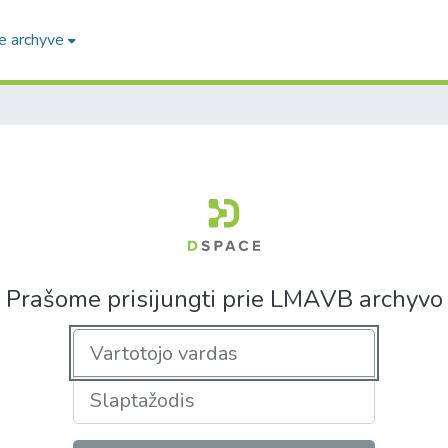
e archyve
Prašome prisijungti prie LMAVB archyvo