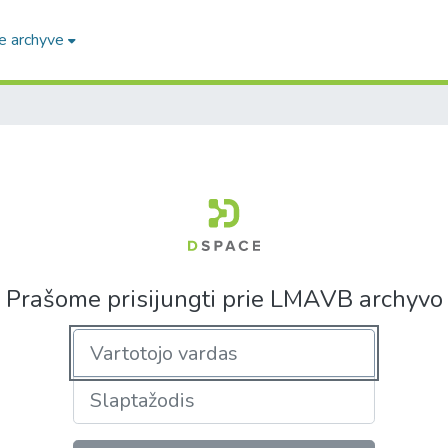
e archyve
Prašome prisijungti prie LMAVB archyvo