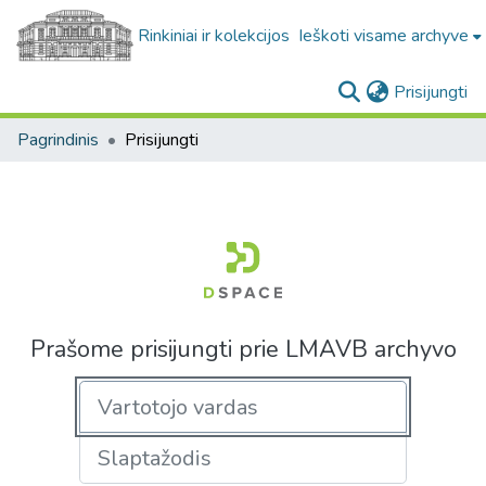
Rinkiniai ir kolekcijos
Ieškoti visame archyve
(c
Prisijungti
Pagrindinis
Prisijungti
Prašome prisijungti prie LMAVB archyvo