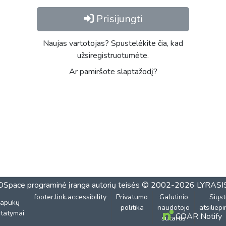
Prisijungti
Naujas vartotojas? Spustelėkite čia, kad
užsiregistruotumėte.
Ar pamiršote slaptažodį?
DSpace programinė įranga
autorių teisės © 2002-2026
LYRASI
footer.link.accessibility
Privatumo
Galutinio
Siųst
lapukų
politika
naudotojo
atsiliep
tatymai
COAR Notify
sutartis