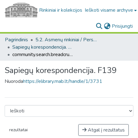
Rinkiniai ir kolekcijos
Ieškoti visame archyve
(c
Prisijungti
Pagrindinis
5.2. Asmenų rinkiniai / Personal collections
Sapiegų korespondencija. F139
community.search.breadcrumbs
Sapiegų korespondencija. F139
Nuoroda
https://elibrary.mab.lt/handle/1/3731
Atgal į rezultatus
rezultatai