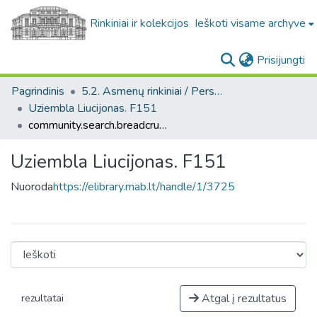
Rinkiniai ir kolekcijos
Ieškoti visame archyve
(c
Prisijungti
Pagrindinis
5.2. Asmenų rinkiniai / Personal collections
Uziembla Liucijonas. F151
community.search.breadcrumbs
Uziembla Liucijonas. F151
Nuoroda
https://elibrary.mab.lt/handle/1/3725
Atgal į rezultatus
rezultatai