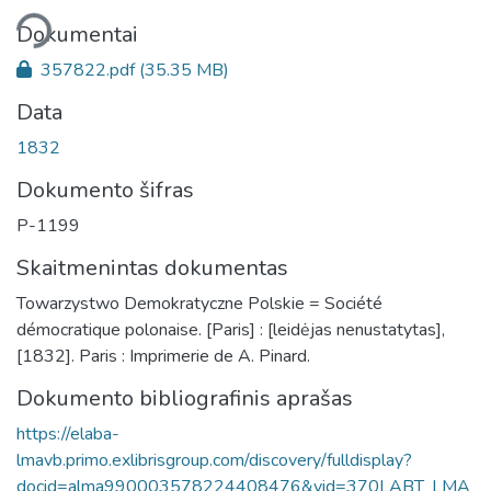
liama...
Dokumentai
357822.pdf
(35.35 MB)
Data
1832
Dokumento šifras
P-1199
Skaitmenintas dokumentas
Towarzystwo Demokratyczne Polskie = Société
démocratique polonaise. [Paris] : [leidėjas nenustatytas],
[1832]. Paris : Imprimerie de A. Pinard.
Dokumento bibliografinis aprašas
https://elaba-
lmavb.primo.exlibrisgroup.com/discovery/fulldisplay?
docid=alma990003578224408476&vid=370LABT_LMA