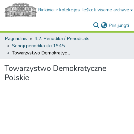
Rinkiniai ir kolekcijos
Ieškoti visame archyve
(c
Prisijungti
Pagrindinis
4.2. Periodika / Periodicals
Senoji periodika (iki 1945 m.) / Old periodicals (pre-1945)
Towarzystwo Demokratyczne Polskie
Towarzystwo Demokratyczne
Polskie