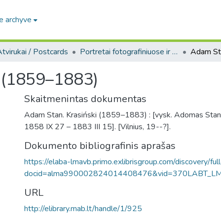
e archyve
tvirukai / Postcards
Portretai fotografiniuose ir meniniuose atvirukuose [1905-1996] / Portraits on photo and art postcards [1905-1996]
i (1859–1883)
Skaitmenintas dokumentas
Adam Stan. Krasiński (1859–1883) : [vysk. Adomas Stani
1858 IX 27 – 1883 III 15]. [Vilnius, 19--?].
Dokumento bibliografinis aprašas
https://elaba-lmavb.primo.exlibrisgroup.com/discovery/ful
docid=alma990002824014408476&vid=370LABT_L
URL
http://elibrary.mab.lt/handle/1/925