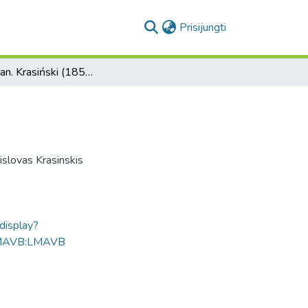
(current)
Prisijungti
Adam Stan. Krasiński (1859–1883)
slovas Krasinskis
ldisplay?
MAVB:LMAVB